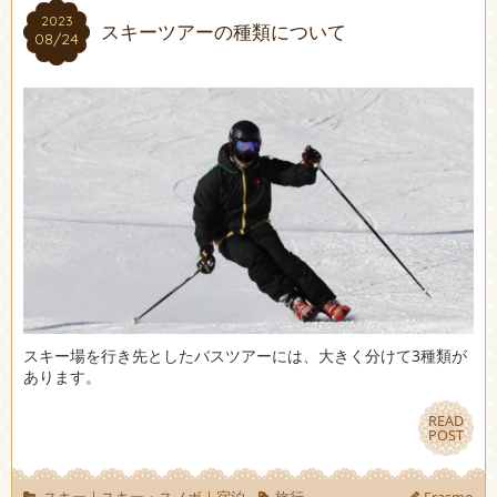
2023
2023
スキーツアーの種類について
08/24
08/24
スキー場を行き先としたバスツアーには、大きく分けて3種類が
あります。
READ
READ
POST
POST