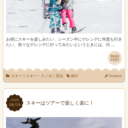
お得にスキーを楽しみたい、シーズン中にゲレンデに何度も行き
たい、色々なゲレンデに行ってみたいというときには、日 …
READ
READ
POST
POST
スキー
|
スキー・スノボ
|
宿泊
旅行
Erasmo
2023
2023
スキーはツアーで楽しく楽に！
08/09
08/09