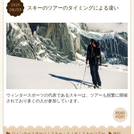
2023
2023
スキーのツアーのタイミングによる違い
08/03
08/03
ウィンタースポーツの代表であるスキーは、ツアーも頻繁に開催
されており多くの人が参加しています。
READ
READ
POST
POST
ウィンタースポーツ
|
スキー・スノボ
|
スキーツアー
旅行