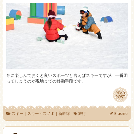
冬に楽しんでおくと良いスポーツと言えばスキーですが、一番困
ってしまうのが現地までの移動手段です。
READ
READ
POST
POST
スキー
|
スキー・スノボ
|
新幹線
旅行
Erasmo