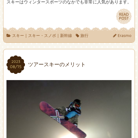
スキーはウィンタースポーツのなかでも非常に人気があります。
READ
READ
POST
POST
スキー
|
スキー・スノボ
|
新幹線
旅行
Erasmo
2023
2023
ツアースキーのメリット
08/15
08/15