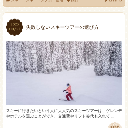
スキー
|
スキー・スノボ
|
宿泊
旅行
Erasmo
2023
2023
失敗しないスキーツアーの選び方
08/21
08/21
スキーに行きたいという人に大人気のスキーツアーは、ゲレンデ
やホテルを選ぶことができ、交通費やリフト券代も入れて …
READ
READ