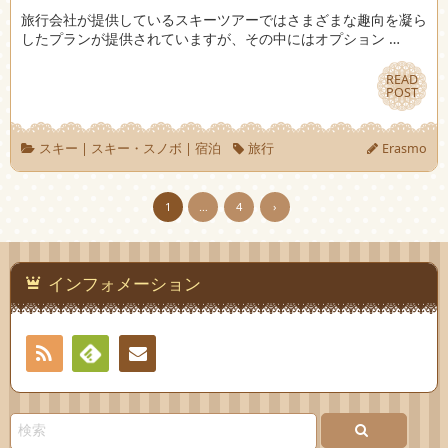
旅行会社が提供しているスキーツアーではさまざまな趣向を凝ら
したプランが提供されていますが、その中にはオプション …
READ
READ
POST
POST
スキー
|
スキー・スノボ
|
宿泊
旅行
Erasmo
1
…
4
›
インフォメーション
RSS
Feedly
お問
い合