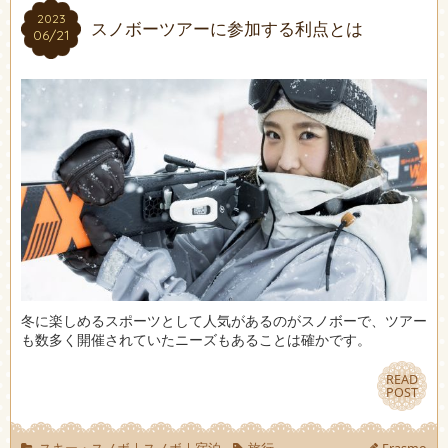
2023
2023
スノボーツアーに参加する利点とは
06/21
06/21
冬に楽しめるスポーツとして人気があるのがスノボーで、ツアー
も数多く開催されていたニーズもあることは確かです。
READ
READ
POST
POST