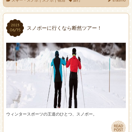
スキー・スノボ
|
スノボ
|
宿泊
旅行
Erasmo
2023
2023
スノボーに行くなら断然ツアー！
06/15
06/15
ウィンタースポーツの王道のひとつ、スノボー。
READ
READ
POST
POST