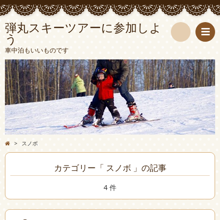
弾丸スキーツアーに参加しよ
う
検
車中泊もいいものです
索
>
スノボ
カテゴリー「 スノボ 」の記事
4 件