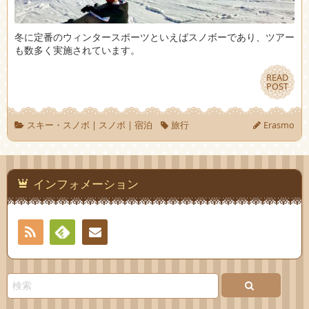
冬に定番のウィンタースポーツといえばスノボーであり、ツアー
も数多く実施されています。
READ
READ
POST
POST
スキー・スノボ
|
スノボ
|
宿泊
旅行
Erasmo
インフォメーション
RSS
Feedly
お問
い合