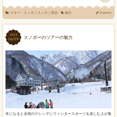
スキー・スノボ
|
スノボ
|
宿泊
旅行
Erasmo
2023
2023
スノボーのツアーの魅力
06/09
06/09
冬になると全国のゲレンデにウィンタースポーツを楽しむ人が集