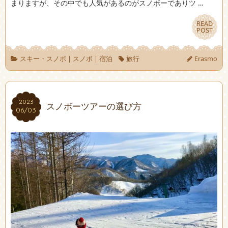
まりますが、その中でも人気があるのがスノボーでありツ …
READ
READ
POST
POST
スキー・スノボ
|
スノボ
|
宿泊
旅行
Erasmo
2023
2023
スノボーツアーの選び方
06/03
06/03