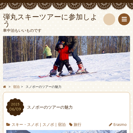
弾丸スキーツアーに参加しよ
う
検
車中泊もいいものです
索
>
宿泊
>
スノボーのツアーの魅力
2023
スノボーのツアーの魅力
06/09
スキー・スノボ
|
スノボ
|
宿泊
旅行
Erasmo