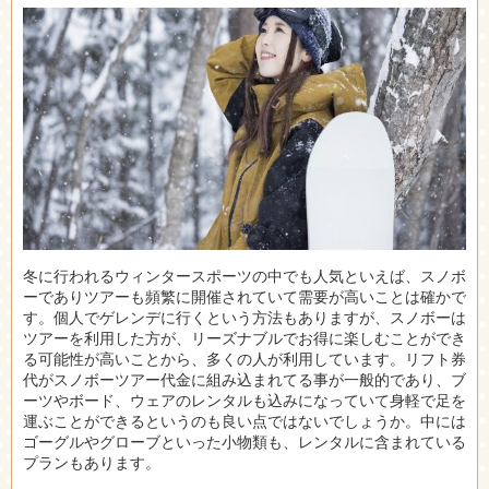
冬に行われるウィンタースポーツの中でも人気といえば、スノボ
ーでありツアーも頻繁に開催されていて需要が高いことは確かで
す。
個人でゲレンデに行くという方法もありますが、スノボーは
ツアーを利用した方が、リーズナブルでお得に楽しむことができ
る可能性が高いことから、多くの人が利用しています。リフト券
代がスノボーツアー代金に組み込まれてる事が一般的であり、ブ
ーツやボード、ウェアのレンタルも込みになっていて身軽で足を
運ぶことができるというのも良い点ではないでしょうか。中には
ゴーグルやグローブといった小物類も、レンタルに含まれている
プランもあります。