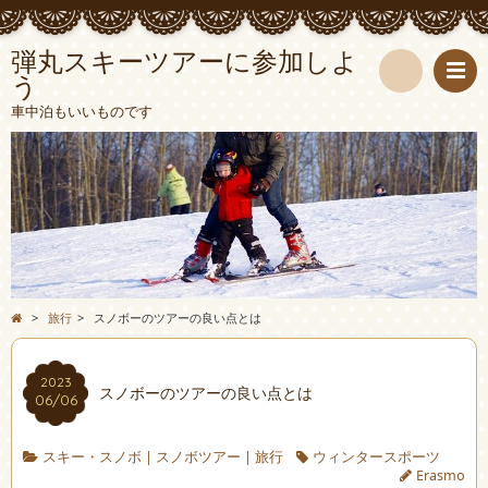
弾丸スキーツアーに参加しよ
う
検
車中泊もいいものです
索
>
旅行
>
スノボーのツアーの良い点とは
2023
スノボーのツアーの良い点とは
06/06
スキー・スノボ
|
スノボツアー
|
旅行
ウィンタースポーツ
Erasmo