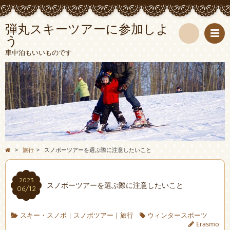
弾丸スキーツアーに参加しよ
う
検
車中泊もいいものです
索
>
旅行
>
スノボーツアーを選ぶ際に注意したいこと
2023
スノボーツアーを選ぶ際に注意したいこと
06/12
スキー・スノボ
|
スノボツアー
|
旅行
ウィンタースポーツ
Erasmo