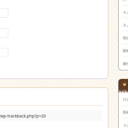
ス
ス
宿
新
旅
ロ
投
m/wp-trackback.php?p=20
コ