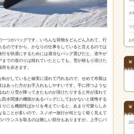
大
ツ
の一つがバッグです。
いろんな荷物をどんどん入れて、行
お
れるのですから、かなりの仕事をしていると言えるのでは
旅行を快適にするためには適当なバッグ選びだと、道中が
デまでの道のりは晴れていたとしても、雪が積もり溶けた
場所を歩きます。
を転がしていると確実に濡れて汚れるので、せめて布製は
性はあった方がお手入れもしやすいです。手に持つような
はねたり雪が降ってきたものが溶けたりすると外が濡れて
も防水関連の機能があるバッグにしておかないと後悔する
まりにも機能性ばかりを考えていると、あまり可愛らしさ
なることが多いので、スノボー旅行が何となく暗く見えて
のバランスを取るのは難しい部分もありますが、上手にバ
20