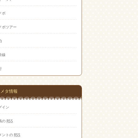
ノボ
ノボツアー
泊
幹線
行
メタ情報
グイン
稿の
RSS
メントの
RSS