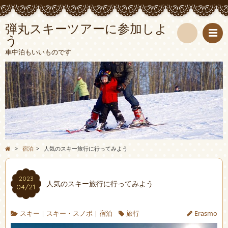
弾丸スキーツアーに参加しよ
う
検
車中泊もいいものです
索
>
宿泊
>
人気のスキー旅行に行ってみよう
2023
人気のスキー旅行に行ってみよう
04/21
スキー
|
スキー・スノボ
|
宿泊
旅行
Erasmo